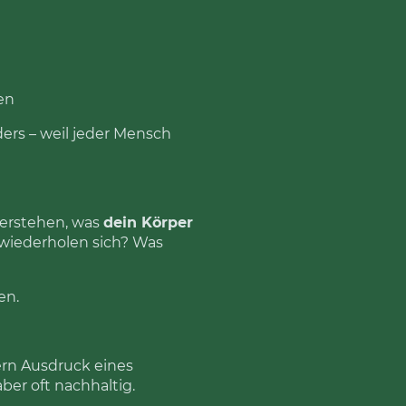
en
ers – weil jeder Mensch
verstehen, was
dein Körper
wiederholen sich? Was
en.
ern Ausdruck eines
ber oft nachhaltig.