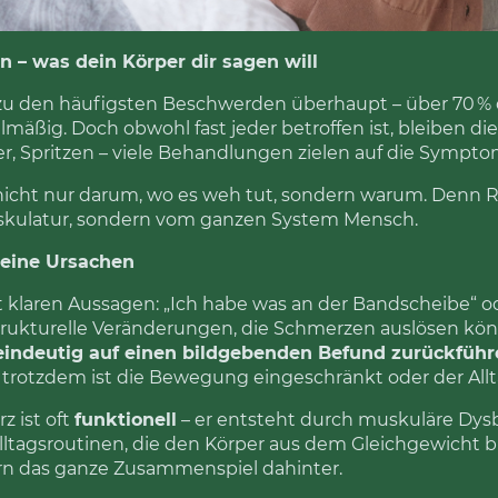
– was dein Körper dir sagen will
 den häufigsten Beschwerden überhaupt – über 70 % 
mäßig. Doch obwohl fast jeder betroffen ist, bleiben die
, Spritzen – viele Behandlungen zielen auf die Sympto
 nicht nur darum, wo es weh tut, sondern warum. Denn R
Muskulatur, sondern vom ganzen System Mensch.
eine Ursachen
laren Aussagen: „Ich habe was an der Bandscheibe“ od
 strukturelle Veränderungen, die Schmerzen auslösen könn
eindeutig auf einen bildgebenden Befund zurückfüh
d trotzdem ist die Bewegung eingeschränkt oder der Allt
 ist oft
funktionell
– er entsteht durch muskuläre Dys
ltagsroutinen, die den Körper aus dem Gleichgewicht b
ern das ganze Zusammenspiel dahinter.