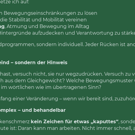
etze ich auf:
um Bewegungseinschränkungen zu lösen
, die Stabilität und Mobilität vereinen
ng
, Atmung und Bewegung im Alltag
Hintergründe aufzudecken und Verantwortung zu stärk
rdprogrammen, sondern individuell. Jeder Rücken ist and
eind – sondern der Hinweis
t, versuch nicht, sie nur wegzudrücken. Versuch zu 
dich aus dem Gleichgewicht? Welche Bewegungsmuster 
 – im wörtlichen wie im übertragenen Sinn?
fang einer Veränderung – wenn wir bereit sind, zuzuhör
komplex – und behandelbar
ückenschmerz
kein Zeichen für etwas „kaputtes“
, sond
te ist: Daran kann man arbeiten. Nicht immer schnell, a